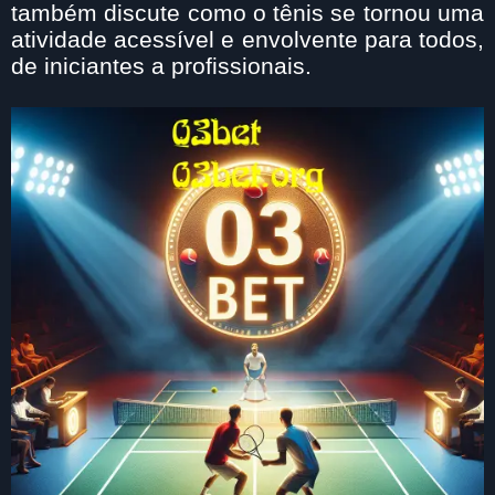
também discute como o tênis se tornou uma
atividade acessível e envolvente para todos,
de iniciantes a profissionais.