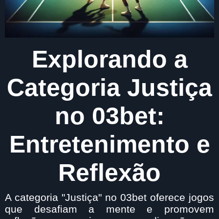
Explorando a
Categoria Justiça
no 03bet:
Entretenimento e
Reflexão
A categoria "Justiça" no 03bet oferece jogos
que desafiam a mente e promovem